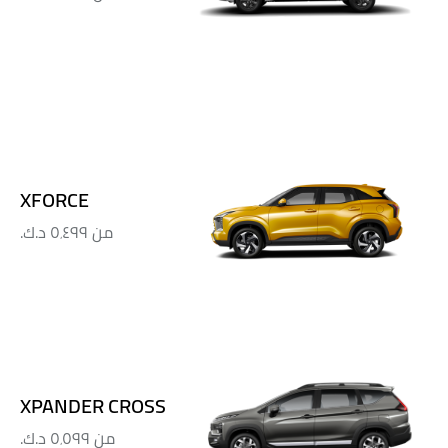
XFORCE
من
٥٬٤٩٩ د.ك.‏
XPANDER CROSS
من
٥٬٥٩٩ د.ك.‏