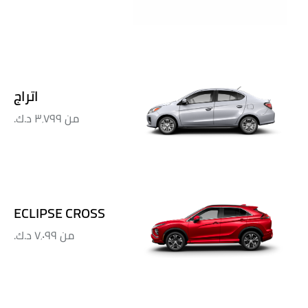
اتراج
من
٣٬٧٩٩ د.ك.‏
ECLIPSE CROSS
من
٧٬٠٩٩ د.ك.‏