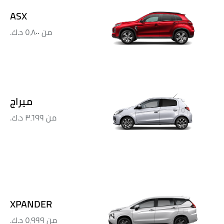
ASX
من
٥٬٨٠٠ د.ك.‏
ميراج
من
٣٬٦٩٩ د.ك.‏
XPANDER
من
٥٬٩٩٩ د.ك.‏