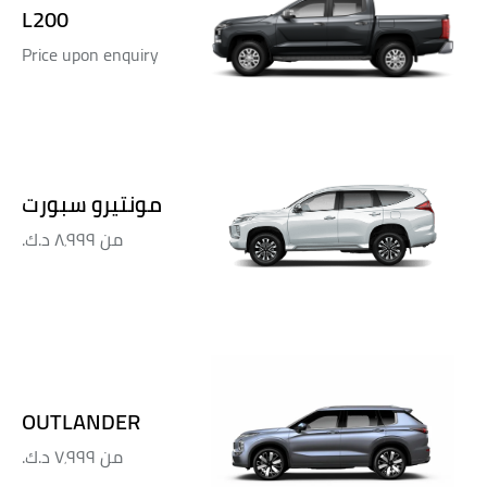
L200
Price upon enquiry
مونتيرو سبورت
من
٨٬٩٩٩ د.ك.‏
OUTLANDER
من
٧٬٩٩٩ د.ك.‏