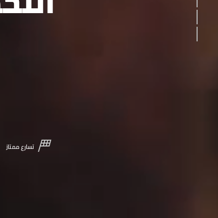
اللح
SAFETY
KEY FEATURES
تسارع ممتاز