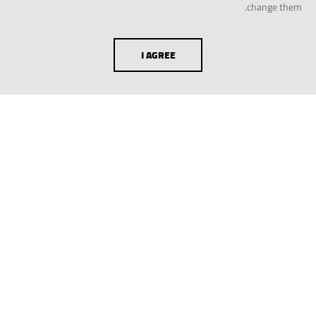
change them.
I AGREE
القيادة
أتراج السيدان بانتظارك
من الاقتصاد في استهلاك الوقود المتميز
وسهولة المناورة إلى المساحة الواسعة والميزات