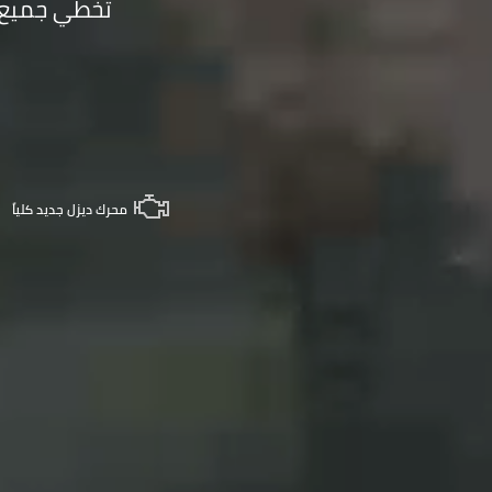
تخطي جميع ا
محرك ديزل جديد كلياً