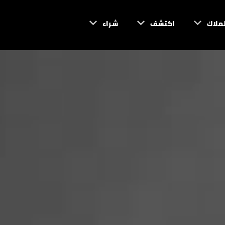
لملاك
اكتشف
شراء