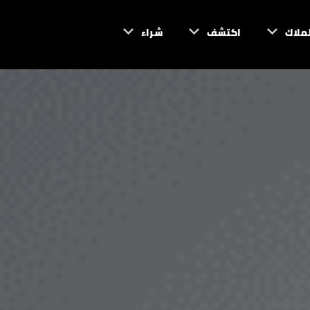
لملاك
اكتشف
شراء