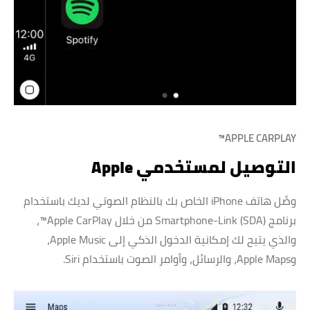
APPLE CARPLAY™
التوصيل لمستخدمي Apple
وصِّل هاتف iPhone الخاص بك بالنظام الصوتي لديك باستخدام
برنامج Smartphone-Link (SDA) من خلال Apple CarPlay™،
والذي يتيح لك إمكانية الدخول الذكي إلى Apple Music،
وApple Maps، والرسائل، وأوامر الصوت باستخدام Siri.