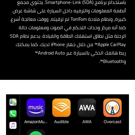
باستخدام برنامج Smartphone-Link (SDA). يحتوي مجمع
أنظمة المعلومات والترفيه داخل السيارة على شاشة عرض
كبيرة، ونظام ملاحة TomTom تم ترقيته، ووقت معالجة أسرع.
كما أنه مركز وحدات التحكم في الصوت ومعلومات حالة
الرحلة مثل نطاق استهلاك الطاقة والقيادة. يدعم نظام SDA
Apple CarPlay™ من خلال جهاز iPhone لديك. كما يمكنك
ربط هاتفك الذكي بالسيارة عبر Android Auto™
وBluetooth™.