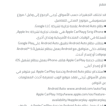
مهم
قد تختلف التجهيزات حسب الأسواق. يُرجى الرجوع إلى وكيل / موزع
ميتسوبيشي موتورز المحلي للتفاصيل.
■ نظام Android Auto علامة تجارية لشركة Google LLC.
■ iPhone وSiri وApple CarPlay هي علامات تجارية لشركة Apple Inc.،
مُسجلة في الولايات المتحدة الأمريكية وبلدان أخرى.
■ يتطلب نظام Android Auto تطبيق Android Auto علىGoogle Play
وهاتف ذكي متوافق مع Android يعمل بنظام تشغيلAndroid™ 5.0
Lollipop أو إصدار أحدث.
■ تتطلب خدمة Apple CarPlay هاتف iPhone يعمل بنظام تشغيل iOS
8 أو إصدار أعلى.
■استخدام: نظام Android Auto وخدمة Apple CarPlay غير متوفر في
بعض الأسواق. يُرجى تفقد موقع الويب لمعرفة أحدث المعلومات
عن التوافر.
Android Auto: www.android.com/auto/faq
Apple CarPlay: http://www.apple.com/ios/feature-
availability/#applecarplay-applecarplay
■ قد لا يعمل نظام Android Auto وخدمة Apple CarPlay في ظروف