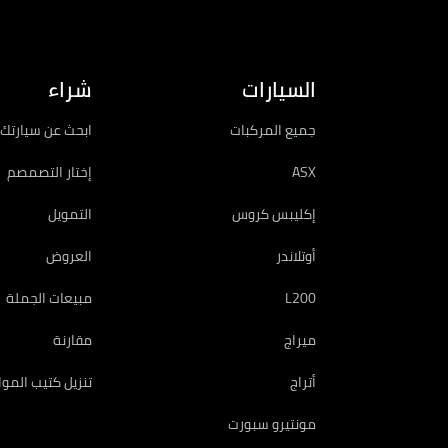
السيارات
شراء
جميع المركبات
ابحث عن سيارتك 
ASX
إختار التصمصم
إكليبس كروس
التمويل
أوتلاندر
العروض
L200
مبيعات الجملة
ميراج
مقارنة
أتراج
تنزيل كتيب المو
مونتيرو سبورت