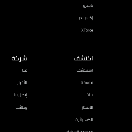
باجيرو
إكسباندر
XForce
اكتشف
شركة
استكشف
عنا
فلسفة
الأخبار
تراث
إتصل بنا
الابتكار
وظائف
الكهربائية.