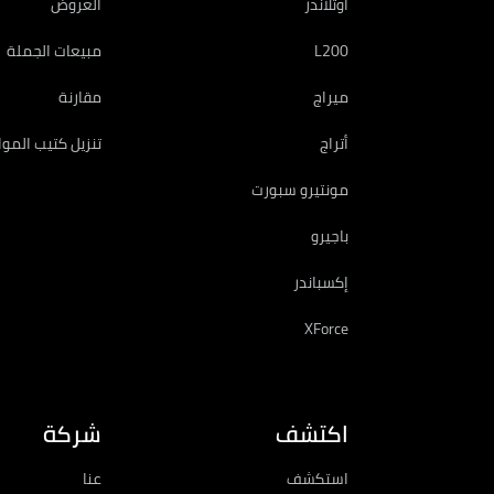
أوتلاندر
العروض
L200
مبيعات الجملة
ميراج
مقارنة
أتراج
تنزيل كتيب المو
مونتيرو سبورت
باجيرو
إكسباندر
XForce
اكتشف
شركة
استكشف
عنا