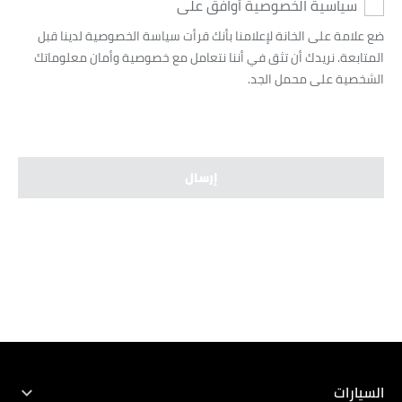
سياسية الخصوصية أوافق على
ضع علامة على الخانة لإعلامنا بأنك قرأت سياسة الخصوصية لدينا قبل
المتابعة. نريدك أن تثق في أننا نتعامل مع خصوصية وأمان معلوماتك
الشخصية على محمل الجد.
إرسال
كتيب السيارة
الموقع
إختيار التصميم
تجربة قيادة
السيارات