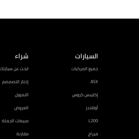
الكتيبات
السيارات
شراء
جميع المركبات
ابحث عن سيارتك 
ASX
إختار التصمصم
إكليبس كروس
التمويل
أوتلاندر
العروض
L200
مبيعات الجملة
ميراج
مقارنة