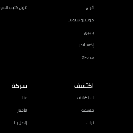
أتراج
تنزيل كتيب المو
مونتيرو سبورت
باجيرو
إكسباندر
XForce
اكتشف
شركة
استكشف
عنا
فلسفة
الأخبار
تراث
إتصل بنا