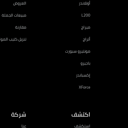
أوتلاندر
العروض
L200
مبيعات الجملة
ميراج
مقارنة
أتراج
تنزيل كتيب المو
مونتيرو سبورت
باجيرو
إكسباندر
XForce
اكتشف
شركة
استكشف
عنا