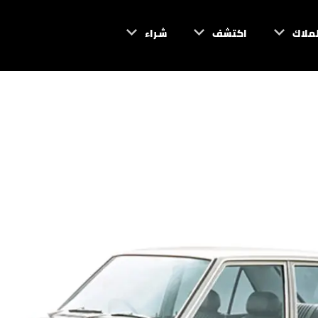
لملاك
اكتشف
شراء