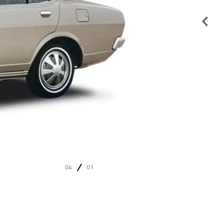
04
01