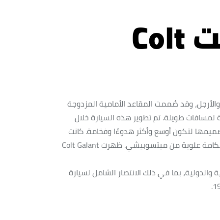
كولت جالانت Colt
لأرجل، وقد صُممت المقاعد الأمامية المزدوجة
 لمسافات طويلة. تم تطوير هذه السيارة خلال
تصميمها لتكون أوسع وأكثر هدوءًا وفخامة. كانت
تعمل بمحرك 1,3 لتر و1,5 لتر - أول وحدات طاقة بكامة علوية من ميتسوبيشي. ظهرت Colt Galant
قات المحلية والدولية، بما في ذلك الانتصار الشامل لسيارة