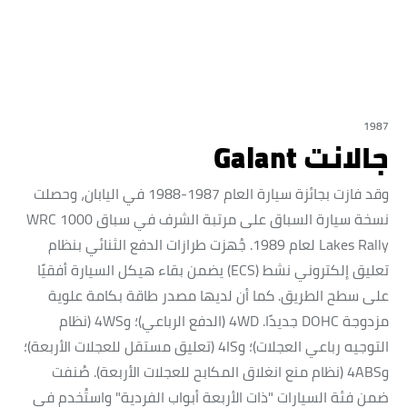
1987
جالانت Galant
وقد فازت بجائزة سيارة العام 1987-1988 في اليابان، وحصلت
نسخة سيارة السباق على مرتبة الشرف في سباق WRC 1000
Lakes Rally لعام 1989. جُهزت طرازات الدفع الثنائي بنظام
تعليق إلكتروني نشط (ECS) يضمن بقاء هيكل السيارة أفقيًا
على سطح الطريق. كما أن لديها مصدر طاقة بكامة علوية
مزدوجة DOHC جديدًا. 4WD (الدفع الرباعي)؛ و4WS (نظام
التوجيه رباعي العجلات)؛ و4IS (تعليق مستقل للعجلات الأربعة)؛
و4ABS (نظام منع انغلاق المكابح للعجلات الأربعة). صُنفت
ضمن فئة السيارات "ذات الأربعة أبواب الفردية" واستُخدم في