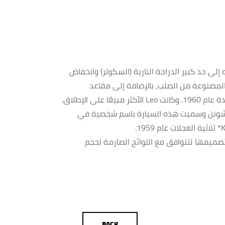
 إلى حد كبير الدراجة النارية (السكوتر) وانخفاض
والمصنوعة من الصلب، بالإضافة إلى مقاعد
لشخصين. ارتفعت معدلات الإنتاج إلى 190000 وحدة عام 1960. وكانت Leo الأكثر مبيعًا على الإطلاق.
ة امتدت من 1950 إلى 1954. مانغا شونن وسميت هذه السيارة باسم شخصية في
وقد تم تصميمها لتتوافق مع اللوائح الصارمة لحجم
BACK