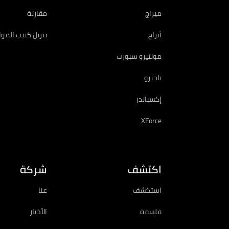
ميراج
مقارنة
أتراج
تنزيل كتيب المو
مونتيرو سبورت
باجيرو
إكسباندر
XForce
اكتشف
شركة
استكشف
عنا
فلسفة
الأخبار