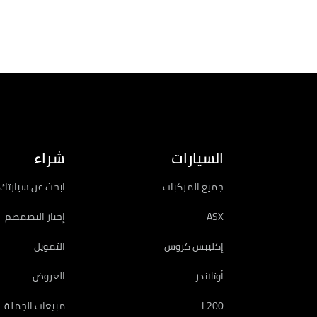
الكتيبات
السيارات
شراء
جميع المركبات
ابحث عن سيارتك 
ASX
إختار التصمصم
إكليبس كروس
التمويل
أوتلاندر
العروض
L200
مبيعات الجملة