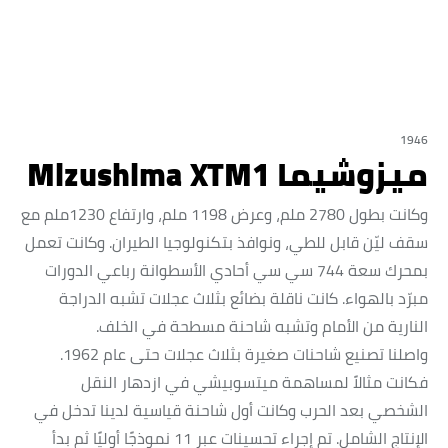
1946
ميزوشيما Mizushima XTM1
وكانت بطول 2780 ملم، وعرض 1198 ملم، وارتفاع 1230ملم مع
سقف ليّن قابل للطي، ونوافذ بتكنولوجيا الطيران. وكانت تعمل
بمحرك سعة 744 سي سي أحادي الأسطوانة رباعي الدورات
مبرّد بالهواء. كانت ناقلة بضائع بثلاث عجلات تشبه الدراجة
النارية من الأمام وتشبه شاحنة مسطحة في الخلف.
واصلنا تصنيع شاحنات صغيرة بثلاث عجلات حتى عام 1962.
فكانت مثالاً لمساهمة ميتسوبيشي في ازدهار النقل
الشخصي بعد الحرب وكانت أول شاحنة قياسية لدينا تدخل في
الإنتاج الشامل. تم إجراء تحسينات عبر 11 نموذجًا أوليًا ثم بدأ