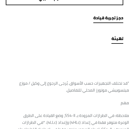
حجز تجربة قيادة
تهيئة
"قد تختلف التجهيزات حسب الأسواق. يُرجى الرجوع إلى وكيل / موزع
ميتسوبيشي موتورز المحلي للتفاصيل.
مهم
ملاحظة: في الطرازات المزودة بـ SS4-II، وضع القيادة على الطرق
الوعرة متوفر فقط في إعداد (4HLc) وإعداد (4LLc). *في الطرازات