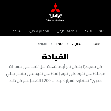
OPEN
MENU
L200
القيادة
التصميم الخارجي
التصميم الداخلي
السلامة
ARABIC
السيارات
L200
القيادة
القيادة
كن مسيطرًا بشكل تام أينما ذهبت. هل تقود على مسارات
موحلة؟ هل تقود على ثلوج زلقة؟ هل تقود على منحدر جبلي
صخري؟ تستطيع السيارة بيك آب L200 التعامل مع كل ذلك.