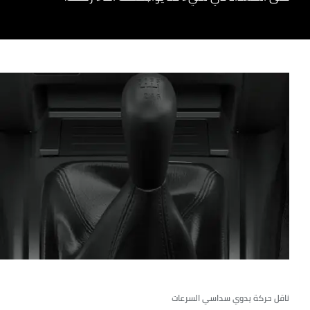
ناقل حركة يدوي سداسي السرعات