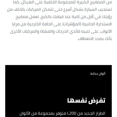
من المصابيح الكبيرة للمجموعة الخلفية على الهيكل. كما
تستجيب السيارة بشكل أسرع حتى تتمكن المركبات بالخلف من
رؤيتك في أقل من ثانية عند قيامك بالكبح. تعمل مصابيح
الاستدارة الجانبية (المؤشرات) على الحافة الخارجية من مرايا
الأبواب، على تنبيه قائدي الدرجات والمشاة والمركبات الأخرى
بأنك بصدد الانعطاف.
ألوان جذابة
تفرض نفسها
الطراز الجديد من L200 متوفر بمجموعة من الألوان